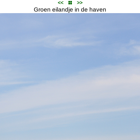
<<
>>
Groen eilandje in de haven