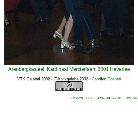
Arenbergkasteel, Kardinaal Mercierlaan, 3001 Heverlee
VTK Galabal 2002 - CW vtkgalabal2002
-
Carolien Coenen
211x320
317x480
423x640
529x800
592x896