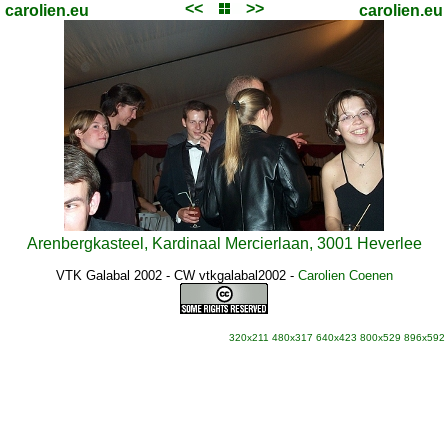
<<
>>
carolien.eu
carolien.eu
Arenbergkasteel, Kardinaal Mercierlaan, 3001 Heverlee
VTK Galabal 2002 - CW vtkgalabal2002
-
Carolien Coenen
320x211
480x317
640x423
800x529
896x592