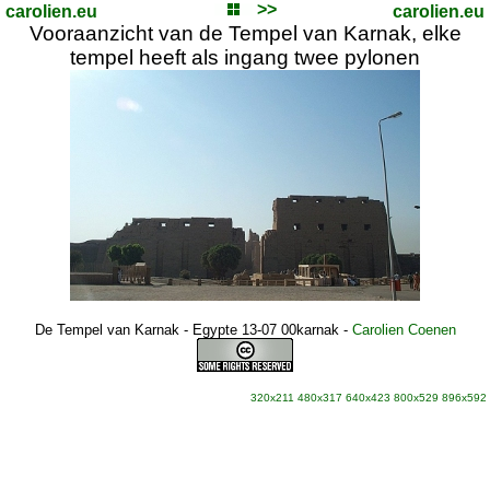
>>
carolien.eu
carolien.eu
Vooraanzicht van de Tempel van Karnak, elke
tempel heeft als ingang twee pylonen
De Tempel van Karnak - Egypte 13-07 00karnak
-
Carolien Coenen
320x211
480x317
640x423
800x529
896x592