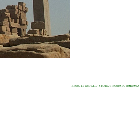
320x211
480x317
640x423
800x529
896x592