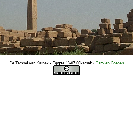
De Tempel van Karnak - Egypte 13-07 00karnak
-
Carolien Coenen