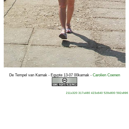
De Tempel van Karnak - Egypte 13-07 00karnak
-
Carolien Coenen
211x320
317x480
423x640
529x800
592x896