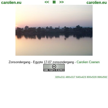
<<
>>
carolien.eu
carolien.eu
Zonsondergang - Egypte 17-07 zonsondergang
-
Carolien Coenen
320x211
480x317
640x423
800x529
896x592