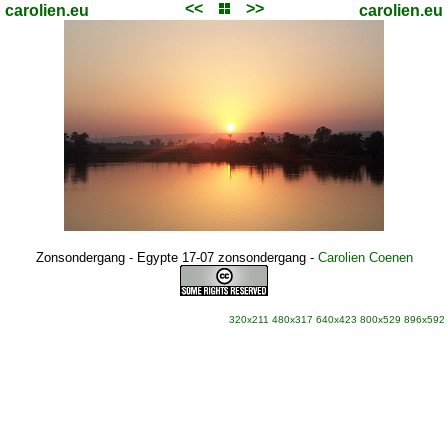
<<
>>
carolien.eu
carolien.eu
Zonsondergang - Egypte 17-07 zonsondergang
-
Carolien Coenen
320x211
480x317
640x423
800x529
896x592