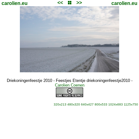
<<
>>
carolien.eu
carolien.eu
Driekoningenfeestje 2010 - Feestjes Etentje driekoningenfeestje2010
-
Carolien Coenen
320x213
480x320
640x427
800x533
1024x683
1125x750