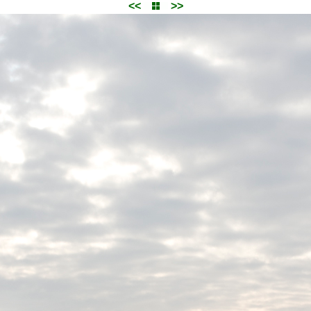
<<
>>