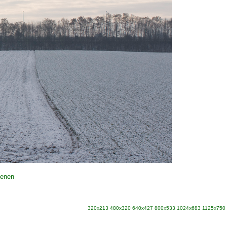
oenen
320x213
480x320
640x427
800x533
1024x683
1125x750