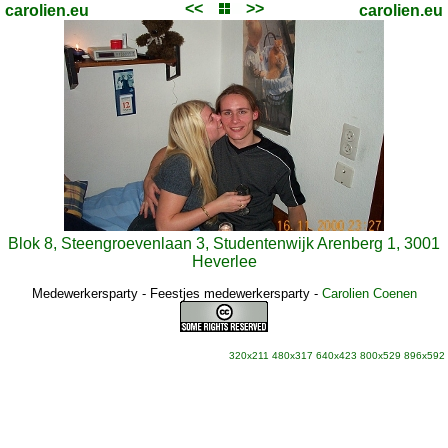
<<
>>
carolien.eu
carolien.eu
Blok 8, Steengroevenlaan 3, Studentenwijk Arenberg 1, 3001
Heverlee
Medewerkersparty - Feestjes medewerkersparty
-
Carolien Coenen
320x211
480x317
640x423
800x529
896x592