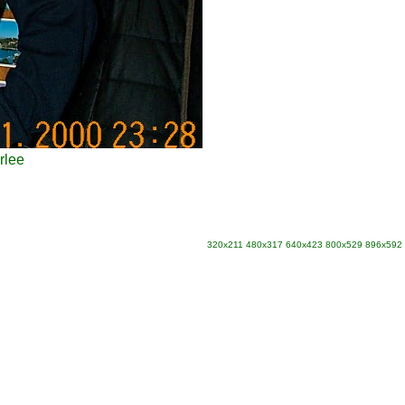
rlee
320x211
480x317
640x423
800x529
896x592