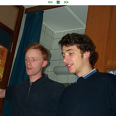
<<
>>