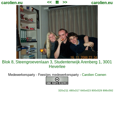
<<
>>
carolien.eu
carolien.eu
Blok 8, Steengroevenlaan 3, Studentenwijk Arenberg 1, 3001
Heverlee
Medewerkersparty - Feestjes medewerkersparty
-
Carolien Coenen
320x211
480x317
640x423
800x529
896x592