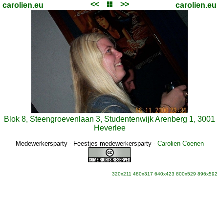
<<
>>
carolien.eu
carolien.eu
Blok 8, Steengroevenlaan 3, Studentenwijk Arenberg 1, 3001
Heverlee
Medewerkersparty - Feestjes medewerkersparty
-
Carolien Coenen
320x211
480x317
640x423
800x529
896x592