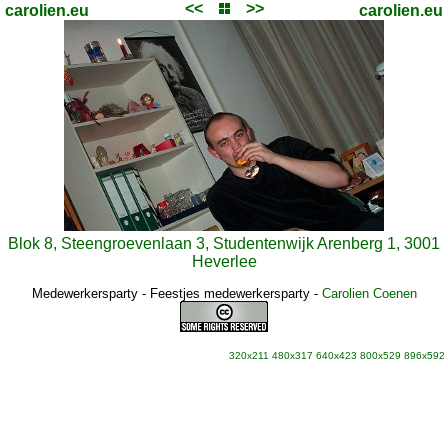
<<
>>
carolien.eu
carolien.eu
Blok 8, Steengroevenlaan 3, Studentenwijk Arenberg 1, 3001
Heverlee
Medewerkersparty - Feestjes medewerkersparty
-
Carolien Coenen
320x211
480x317
640x423
800x529
896x592