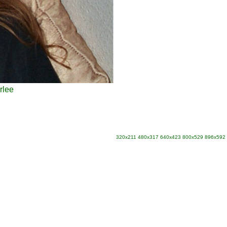
rlee
320x211
480x317
640x423
800x529
896x592