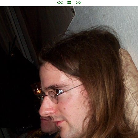
<<
>>