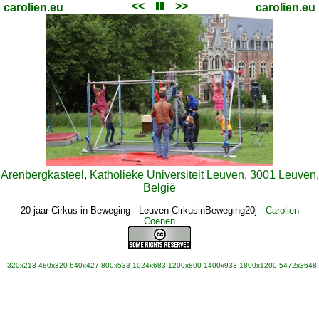
<<
>>
carolien.eu
carolien.eu
Arenbergkasteel, Katholieke Universiteit Leuven, 3001 Leuven,
België
20 jaar Cirkus in Beweging - Leuven CirkusinBeweging20j
-
Carolien
Coenen
320x213
480x320
640x427
800x533
1024x683
1200x800
1400x933
1800x1200
5472x3648