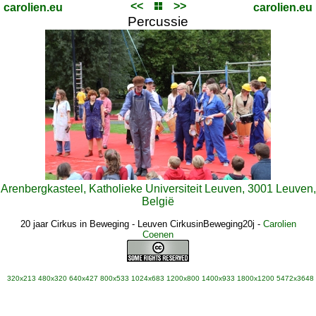
<<
>>
carolien.eu
carolien.eu
Percussie
Arenbergkasteel, Katholieke Universiteit Leuven, 3001 Leuven,
België
20 jaar Cirkus in Beweging - Leuven CirkusinBeweging20j
-
Carolien
Coenen
320x213
480x320
640x427
800x533
1024x683
1200x800
1400x933
1800x1200
5472x3648