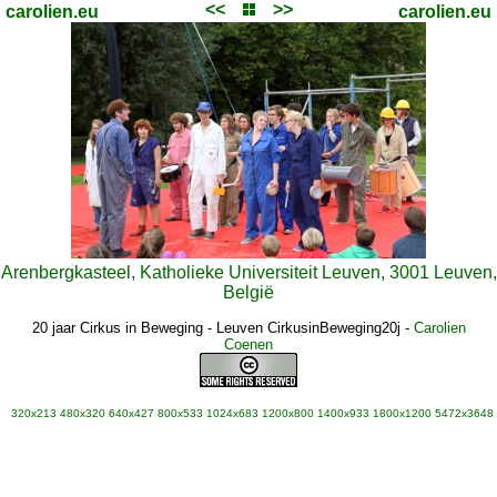
<<
>>
carolien.eu
carolien.eu
Arenbergkasteel, Katholieke Universiteit Leuven, 3001 Leuven,
België
20 jaar Cirkus in Beweging - Leuven CirkusinBeweging20j
-
Carolien
Coenen
320x213
480x320
640x427
800x533
1024x683
1200x800
1400x933
1800x1200
5472x3648