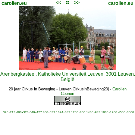
<<
>>
carolien.eu
carolien.eu
Arenbergkasteel, Katholieke Universiteit Leuven, 3001 Leuven,
België
20 jaar Cirkus in Beweging - Leuven CirkusinBeweging20j
-
Carolien
Coenen
320x213
480x320
640x427
800x533
1024x683
1200x800
1400x933
1800x1200
4500x3000