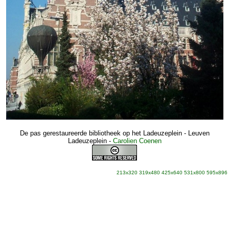
De pas gerestaureerde bibliotheek op het Ladeuzeplein - Leuven
Ladeuzeplein
-
Carolien Coenen
213x320
319x480
425x640
531x800
595x896