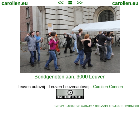
<<
>>
carolien.eu
carolien.eu
Bondgenotenlaan, 3000 Leuven
Leuven autovrij - Leuven Leuvenautovrij
-
Carolien Coenen
320x213
480x320
640x427
800x533
1024x683
1200x800