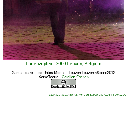
Ladeuzeplein, 3000 Leuven, Belgium
Xarxa Teatre - Les Rates Mortes - Leuven LeuveninScene2012
XarxaTeatre
-
Carolien Coenen
213x320
320x480
427x640
533x800
683x1024
800x1200