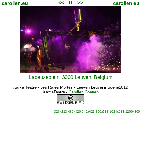
<<
>>
carolien.eu
carolien.eu
Ladeuzeplein, 3000 Leuven, Belgium
Xarxa Teatre - Les Rates Mortes - Leuven LeuveninScene2012
XarxaTeatre
-
Carolien Coenen
320x213
480x320
640x427
800x533
1024x683
1200x800