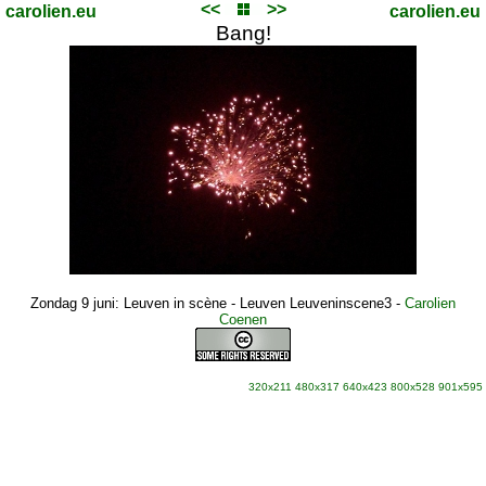
<<
>>
carolien.eu
carolien.eu
Bang!
Zondag 9 juni: Leuven in scène - Leuven Leuveninscene3
-
Carolien
Coenen
320x211
480x317
640x423
800x528
901x595