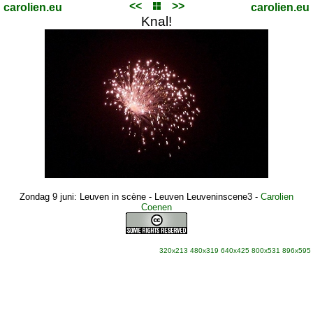
<<
>>
carolien.eu
carolien.eu
Knal!
Zondag 9 juni: Leuven in scène - Leuven Leuveninscene3
-
Carolien
Coenen
320x213
480x319
640x425
800x531
896x595