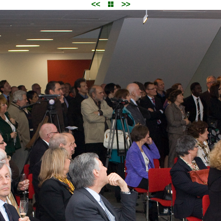
<<
>>