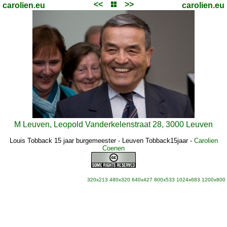
<<
>>
carolien.eu
carolien.eu
M Leuven, Leopold Vanderkelenstraat 28, 3000 Leuven
Louis Tobback 15 jaar burgemeester - Leuven Tobback15jaar
-
Carolien
Coenen
320x213
480x320
640x427
800x533
1024x683
1200x800