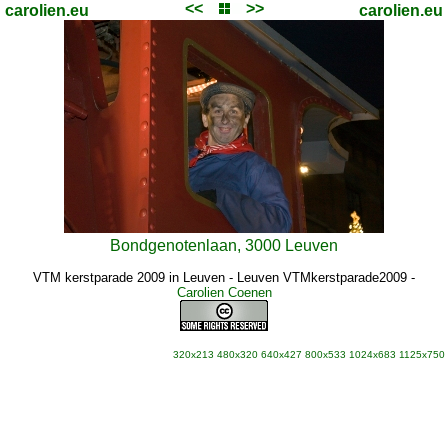
<<
>>
carolien.eu
carolien.eu
Bondgenotenlaan, 3000 Leuven
VTM kerstparade 2009 in Leuven - Leuven VTMkerstparade2009
-
Carolien Coenen
320x213
480x320
640x427
800x533
1024x683
1125x750