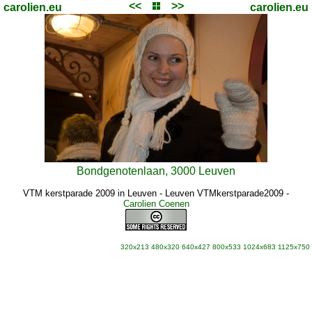
<<
>>
carolien.eu
carolien.eu
Bondgenotenlaan, 3000 Leuven
VTM kerstparade 2009 in Leuven - Leuven VTMkerstparade2009
-
Carolien Coenen
320x213
480x320
640x427
800x533
1024x683
1125x750