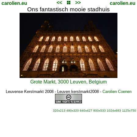
<<
>>
carolien.eu
carolien.eu
Ons fantastisch mooie stadhuis
Grote Markt, 3000 Leuven, Belgium
Leuvense Kerstmarkt 2008 - Leuven kerstmarkt2008
-
Carolien Coenen
320x213
480x320
640x427
800x533
1024x683
1125x750