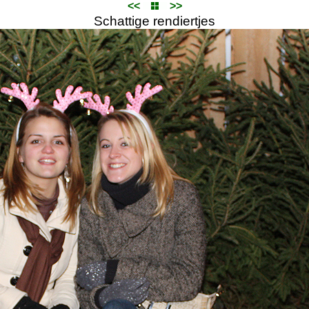
<<
>>
Schattige rendiertjes