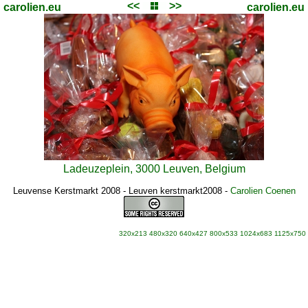
<<
>>
carolien.eu
carolien.eu
Ladeuzeplein, 3000 Leuven, Belgium
Leuvense Kerstmarkt 2008 - Leuven kerstmarkt2008
-
Carolien Coenen
320x213
480x320
640x427
800x533
1024x683
1125x750