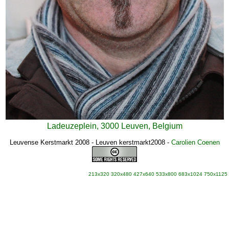
Ladeuzeplein, 3000 Leuven, Belgium
Leuvense Kerstmarkt 2008 - Leuven kerstmarkt2008
-
Carolien Coenen
213x320
320x480
427x640
533x800
683x1024
750x1125