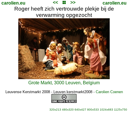
<<
>>
carolien.eu
carolien.eu
Roger heeft zich vertrouwde plekje bij de
verwarming opgezocht
Grote Markt, 3000 Leuven, Belgium
Leuvense Kerstmarkt 2008 - Leuven kerstmarkt2008
-
Carolien Coenen
320x213
480x320
640x427
800x533
1024x683
1125x750