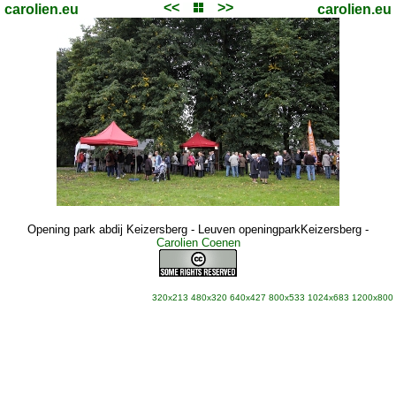
<<
>>
carolien.eu
carolien.eu
Opening park abdij Keizersberg - Leuven openingparkKeizersberg
-
Carolien Coenen
320x213
480x320
640x427
800x533
1024x683
1200x800