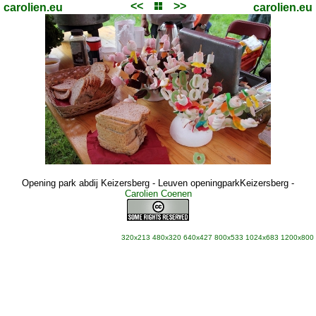
<<
>>
carolien.eu
carolien.eu
Opening park abdij Keizersberg - Leuven openingparkKeizersberg
-
Carolien Coenen
320x213
480x320
640x427
800x533
1024x683
1200x800