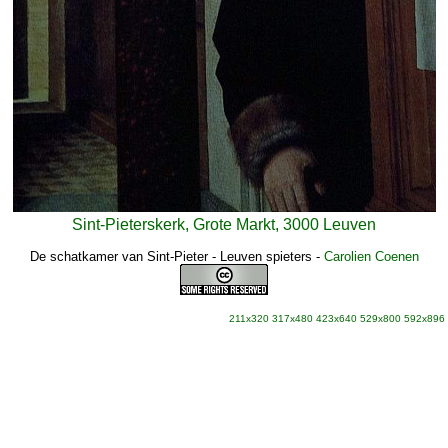
Sint-Pieterskerk, Grote Markt, 3000 Leuven
De schatkamer van Sint-Pieter - Leuven spieters
-
Carolien Coenen
211x320
317x480
423x640
529x800
592x896