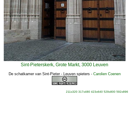
Sint-Pieterskerk, Grote Markt, 3000 Leuven
De schatkamer van Sint-Pieter - Leuven spieters
-
Carolien Coenen
211x320
317x480
423x640
529x800
592x896