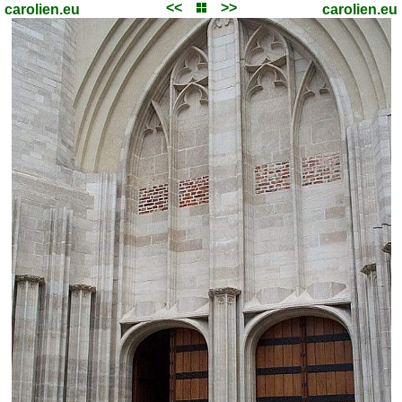
<<
>>
carolien.eu
carolien.eu