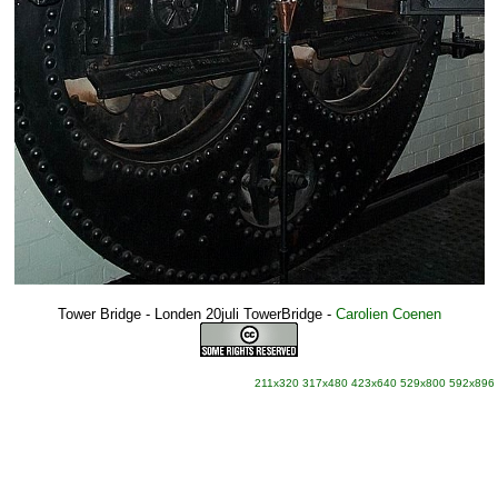
Tower Bridge - Londen 20juli TowerBridge
-
Carolien Coenen
211x320
317x480
423x640
529x800
592x896