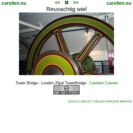
<<
>>
carolien.eu
carolien.eu
Reusachtig wiel
Tower Bridge - Londen 20juli TowerBridge
-
Carolien Coenen
320x211
480x317
640x423
800x529
896x592