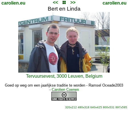
<<
>>
carolien.eu
carolien.eu
Bert en Linda
Tervuursevest, 3000 Leuven, Belgium
Goed op weg om een jaarlijkse traditie te worden - Ramsel Oceade2003
-
Carolien Coenen
320x212
480x318
640x425
800x531
897x595