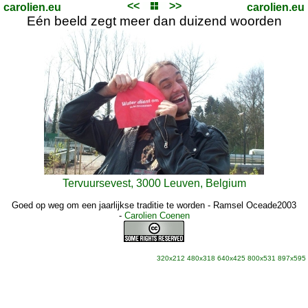
<<
>>
carolien.eu
carolien.eu
Eén beeld zegt meer dan duizend woorden
Tervuursevest, 3000 Leuven, Belgium
Goed op weg om een jaarlijkse traditie te worden - Ramsel Oceade2003
-
Carolien Coenen
320x212
480x318
640x425
800x531
897x595