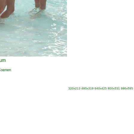
ium
Coenen
320x213
480x319
640x425
800x531
896x595