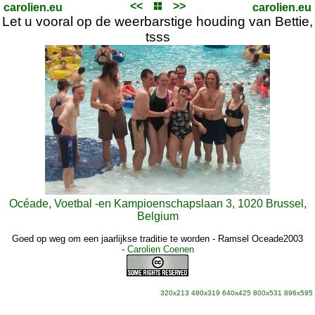
<<
>>
carolien.eu
carolien.eu
Let u vooral op de weerbarstige houding van Bettie,
tsss
Océade, Voetbal -en Kampioenschapslaan 3, 1020 Brussel,
Belgium
Goed op weg om een jaarlijkse traditie te worden - Ramsel Oceade2003
-
Carolien Coenen
320x213
480x319
640x425
800x531
896x595