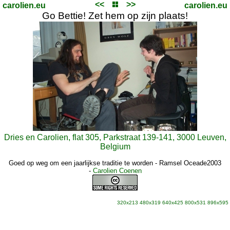
<<
>>
carolien.eu
carolien.eu
Go Bettie! Zet hem op zijn plaats!
Dries en Carolien, flat 305, Parkstraat 139-141, 3000 Leuven,
Belgium
Goed op weg om een jaarlijkse traditie te worden - Ramsel Oceade2003
-
Carolien Coenen
320x213
480x319
640x425
800x531
896x595