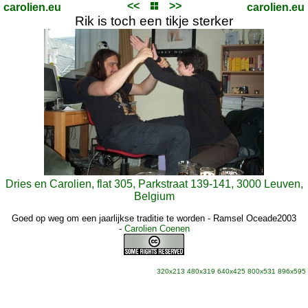
<<
>>
carolien.eu
carolien.eu
Rik is toch een tikje sterker
Dries en Carolien, flat 305, Parkstraat 139-141, 3000 Leuven,
Belgium
Goed op weg om een jaarlijkse traditie te worden - Ramsel Oceade2003
-
Carolien Coenen
320x213
480x319
640x425
800x531
896x595