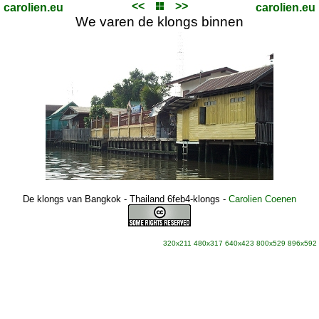
<<
>>
carolien.eu
carolien.eu
We varen de klongs binnen
De klongs van Bangkok - Thailand 6feb4-klongs
-
Carolien Coenen
320x211
480x317
640x423
800x529
896x592