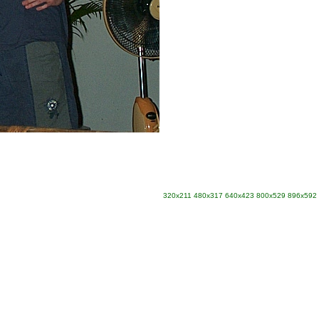
320x211
480x317
640x423
800x529
896x592