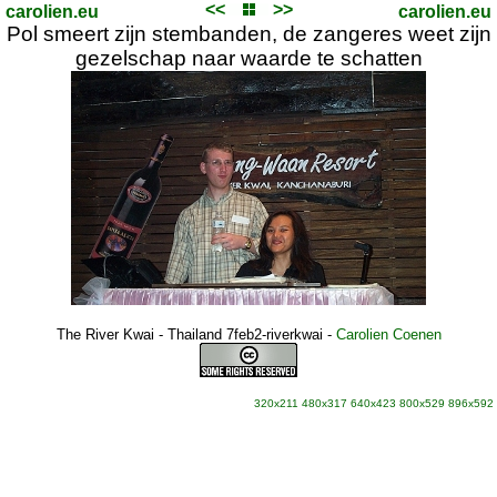
<<
>>
carolien.eu
carolien.eu
Pol smeert zijn stembanden, de zangeres weet zijn
gezelschap naar waarde te schatten
The River Kwai - Thailand 7feb2-riverkwai
-
Carolien Coenen
320x211
480x317
640x423
800x529
896x592